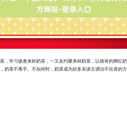
奶茶，学习疲惫来杯奶茶，一又友约聚来杯奶茶，以致有的网红
的，奶茶不离手。不知何时，奶茶成为好多东谈主调治不欣喜的