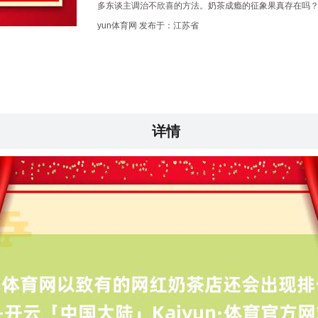
多东谈主调治不欣喜的方法。奶茶成瘾的征象果真存在吗？
yun体育网 发布于：江苏省
详情