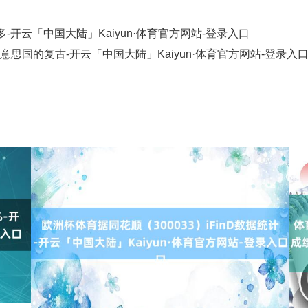
开云「中国大陆」Kaiyun·体育官方网站-登录入口
思国的复古-开云「中国大陆」Kaiyun·体育官方网站-登录入