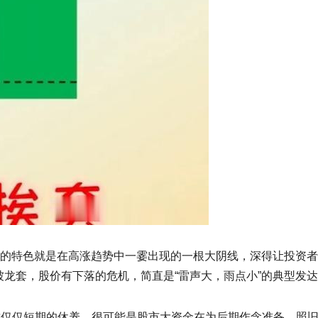
它的特色就是在高涨趋势中一霎出现的一根大阴线，深得让投资
龙套，股价有下落的危机，简直是“雷声大，雨点小”的典型发
这仅仅短期的休养。很可能是股市大资金在为后期作念准备，照