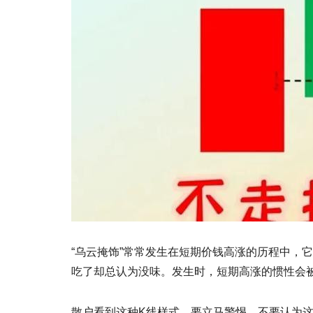
“乌云掩饰”常常发生在短期价钱高涨的历程中，
吃了却总认为没味。发生时，短期高涨的惯性会被
散户看到这种K线样式，要立马警惕，不要认为