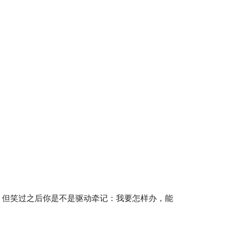
，但笑过之后你是不是驱动牵记：我要怎样办，能