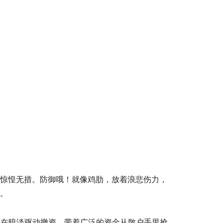
者惊惶无措。防御哦！就像鸡肋，放着浪悲伤力，
达。
旧在暗淡驱动撤资，带着广泛的资金从散户手里抢