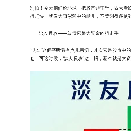
别怕！今天咱们给环球一把股市避雷针，四大看跌
得赶快，就像大雨彭湃中的船儿，不管划得多使劲
一、淡友反攻——敢情它是大资金的狙击手
“淡友”这俩字听着有点儿亲切，其实它是股市中
仓，可这时候，“淡友反攻”这一招，基本就是大