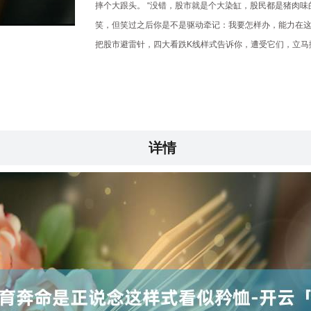
摔个大跟头。 “没错，股市就是个大染缸，股民都是猪肉味
笑，但笑过之后你是不是驱动牵记：我要怎样办，能力在这
把股市避雷针，四大看跌K线样式告诉你，遭受它们，立马
详情