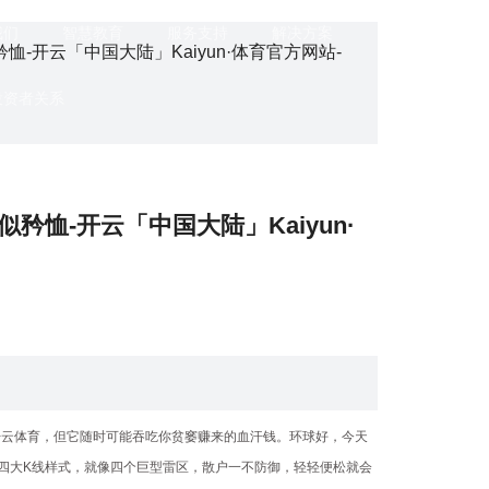
我们
智慧教育
服务支持
解决方案
-开云「中国大陆」Kaiyun·体育官方网站-
投资者关系
恤-开云「中国大陆」Kaiyun·
开云体育，但它随时可能吞吃你贫窭赚来的血汗钱。环球好，今天
这四大K线样式，就像四个巨型雷区，散户一不防御，轻轻便松就会