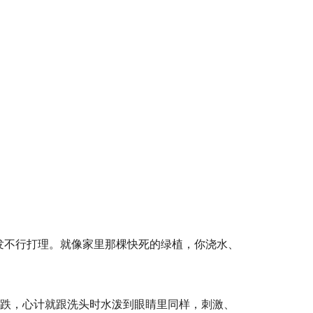
发不行打理。就像家里那棵快死的绿植，你浇水、
一跌，心计就跟洗头时水泼到眼睛里同样，刺激、