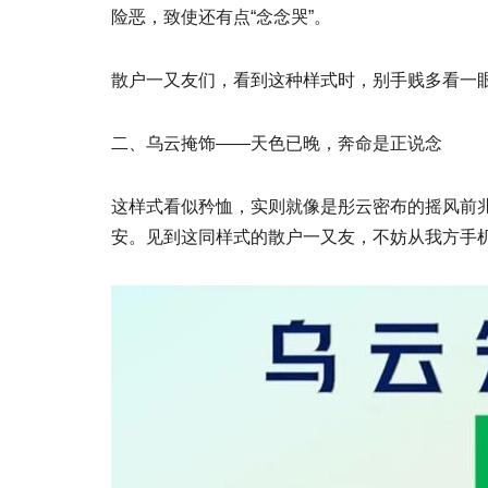
险恶，致使还有点“念念哭”。
散户一又友们，看到这种样式时，别手贱多看一
二、乌云掩饰——天色已晚，奔命是正说念
这样式看似矜恤，实则就像是彤云密布的摇风前
安。见到这同样式的散户一又友，不妨从我方手