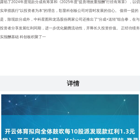
露馅了2024年度现款分成有筹算和《2025年度“提质增效重报酬”行径有筹算》，以切
实举措践行“以投资者为本”的理念，彰显科创板公司对昔时发展的信心。 值得一提的
是，除现款分成外，中科星图和龙迅股份两家公司还推出了“分成+送转”组合拳，在与
投资者分享发展红利同期，进一步优化阛阓流动性，开释长久投资价值。 正经功绩夯
实报酬基础 科创板积聚了一
详情