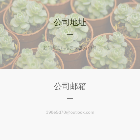
公司地址
新闻动态科技园大厦8447号
公司邮箱
398e5d78@outlook.com