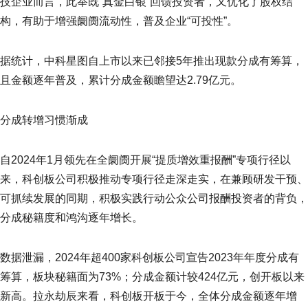
技企业而言，此举既“真金白银”回馈投资者，又优化了股权结
构，有助于增强阛阓流动性，普及企业“可投性”。
据统计，中科星图自上市以来已邻接5年推出现款分成有筹算，
且金额逐年普及，累计分成金额瞻望达2.79亿元。
分成转增习惯渐成
自2024年1月领先在全阛阓开展“提质增效重报酬”专项行径以
来，科创板公司积极推动专项行径走深走实，在兼顾研发干预、
可抓续发展的同期，积极实践行动公众公司报酬投资者的背负，
分成秘籍度和鸿沟逐年增长。
数据泄漏，2024年超400家科创板公司宣告2023年年度分成有
筹算，板块秘籍面为73%；分成金额计较424亿元，创开板以来
新高。拉永劫辰来看，科创板开板于今，全体分成金额逐年增