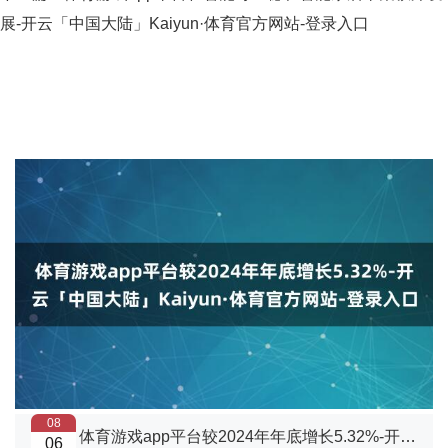
展-开云「中国大陆」Kaiyun·体育官方网站-登录入口
08
体育游戏app平台较2024年年底增长5.32%-开云「中国大陆」Kaiyun·体育官方网站-登录入口
06