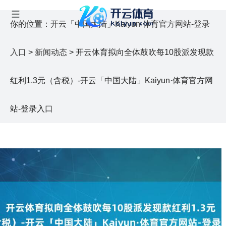
你的位置：
开云「中国大陆」Kaiyun·体育官方网站-登录
入口
>
新闻动态
> 开云体育拟向全体鼓吹每10股派发现款
红利1.3元（含税）-开云「中国大陆」Kaiyun·体育官方网
站-登录入口