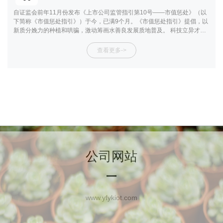
自证监会前年11月份发布《上市公司监管指引第10号——市值惩处》（以
下简称《市值惩处指引》）于今，已满9个月。《市值惩处指引》提倡，以
新质分娩力的种植和哄骗，激动筹画水善良发展质地普及。 科技立异才智
是上市公司高质地发展的中枢驱能源，亦然普及市集估值的底气。上市公
司手脚中国企业的“优等生”，具有资金、东谈主才、市集等上风，正通过加
查看更多->
大研发、并购重组、东谈主才激发等表情提高技术立异才智，激动要害中
枢技能冲破，普及本人竞争力，助力我国经济转型升级，霸占科技制高
点。 “从成本市集来看，上市公司普及科技
公司网站
www.yfykiot.com