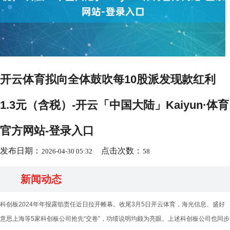
开云体育拟向全体鼓吹每10股派发现款红利
1.3元（含税）-开云「中国大陆」Kaiyun·体育
官方网站-登录入口
发布日期：
点击次数：
2026-04-30 05:32
58
新闻动态
科创板2024年年报露馅责任近日拉开帷幕。收尾3月5日开云体育，海光信息、盛好
意思上海等5家科创板公司抢先“交卷”，功绩说明均颇为亮眼。上述科创板公司也同步