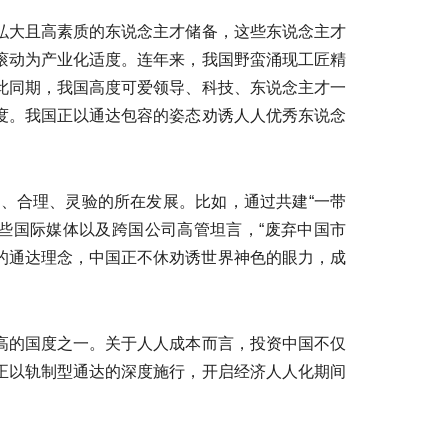
弘大且高素质的东说念主才储备，这些东说念主才
滚动为产业化适度。连年来，我国野蛮涌现工匠精
此同期，我国高度可爱领导、科技、东说念主才一
度。我国正以通达包容的姿态劝诱人人优秀东说念
、合理、灵验的所在发展。比如，通过共建“一带
些国际媒体以及跨国公司高管坦言，“废弃中国市
赢的通达理念，中国正不休劝诱世界神色的眼力，成
高的国度之一。关于人人成本而言，投资中国不仅
正以轨制型通达的深度施行，开启经济人人化期间