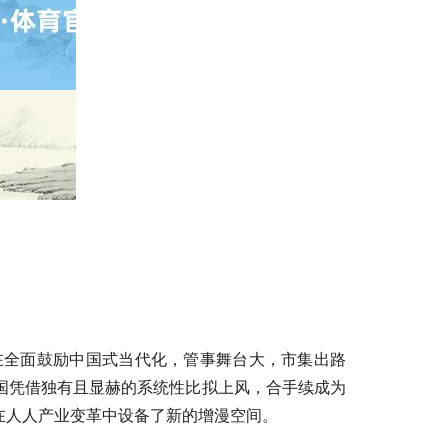
在全面鼓励中国式当代化，管事舞台大，市集出路
国凭借独有且显赫的系统性比拟上风，合手续成为
在人人产业变革中设备了新的增漫空间。