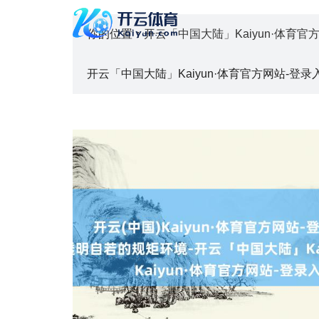
你的位置：
开云「中国大陆」Kaiyun·体育官
开云「中国大陆」Kaiyun·体育官方网站-登录