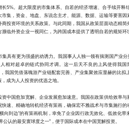
亿元、增长5%。超大限度的市集体系、自若的经济增速、合手续开
大市集，资金、地盘、东说念主才、能源、数据、运输等要害因
外商投资环境的关系政策。与此同期，我国从政策层面动态精简
方濒临外资企业一视同仁，为跨国成本提供了透明自若的规矩环
集具有更为强盛的劝诱力。我国事人人独一领有揣测国产业分类
了人人相对超卓的链式协同才调。这一后天不良的上风使得我国
业鸿沟，我国凭借落魄游产业链配套完善、产业集聚效应显赫的比
蔽，成为人人投资的优选之地。
投资中国愈加宽解、企业发展愈加速意。我国在政策供给效率与
况快速、精确地转机经济有策画，确保宏不雅战术与市集施行的
、横向到边”的有策画机制，幸免了企业因行政无效化、低效化带
界公认的最安寰球度之一”，便于国际成本在中国宽解投资。