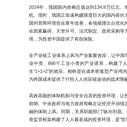
2024年，我国国内坐褥总值达到134.9万
机。现时，我国正加速构建限度巨大的国内搭伙
国内营商环境也在逐年改善，各地接踵出台优化
在因素赢得、天资许可、法式制定、政府采购等
境，为投资中国提供了有劲保险。
全产业链工业体系上风与产业集聚效应，让中国市
业中类、666个工业小类的产业谱系，构建
生“1+1>2”的效应。相称是在成本密集型产
为跨国成本提供了扞拒人人供应链波动的战术障
高效高能的体制机制与安全自若的投资环境，让
前哨。中央政府与地方政府简略左证经济开动情
融的体制上风。同期，关系职能部门“纵向到底
资监管框架构建了人人最老成的投资环境，是“世