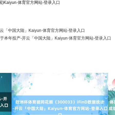
)Kaiyun·体育官方网站-登录入口
云「中国大陆」Kaiyun·体育官方网站-登录入口
本年投产-开云「中国大陆」Kaiyun·体育官方网站-登录入口