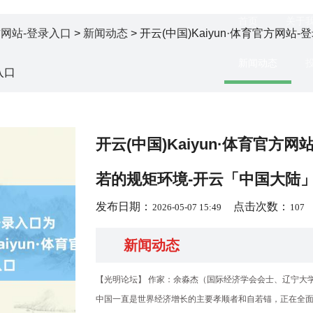
首页
关于
方网站-登录入口
>
新闻动态
> 开云(中国)Kaiyun·体育官方
新闻动态
入口
开云(中国)Kaiyun·体育官
若的规矩环境-开云「中国大陆」K
发布日期：
点击次数：
2026-05-07 15:49
107
新闻动态
【光明论坛】 作家：余淼杰（国际经济学会会士、辽宁大
中国一直是世界经济增长的主要孝顺者和自若锚，正在全