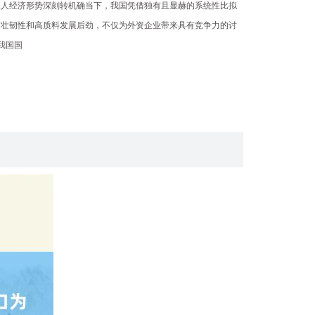
人人经济形势深刻转机确当下，我国凭借独有且显赫的系统性比拟
建壮韧性和高质料发展后劲，不仅为外资企业带来具有竞争力的讨
我国国