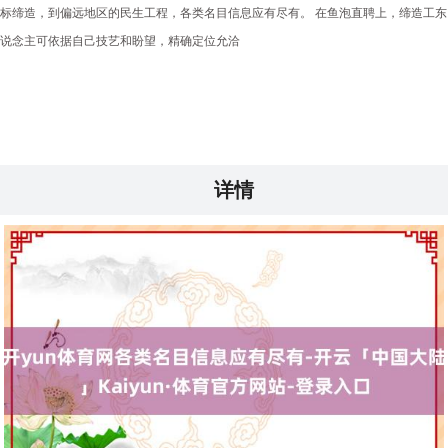
标缔造，到偏远地区的民生工程，各类名目信息应有尽有。 在鱼泡直聘上，缔造工东
说念主可依据自己技艺和盼望，精确定位允洽
详情