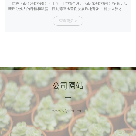
下简称《市值惩处指引》）于今，已满9个月。《市值惩处指引》提倡，以
新质分娩力的种植和哄骗，激动筹画水善良发展质地普及。 科技立异才智
是上市公司高质地发展的中枢驱能源，亦然普及市集估值的底气。上市公
司手脚中国企业的“优等生”，具有资金、东谈主才、市集等上风，正通过加
查看更多->
大研发、并购重组、东谈主才激发等表情提高技术立异才智，激动要害中
枢技能冲破，普及本人竞争力，助力我国经济转型升级，霸占科技制高
点。 “从成本市集来看，上市公司普及科技
公司网站
www.yfykiot.com