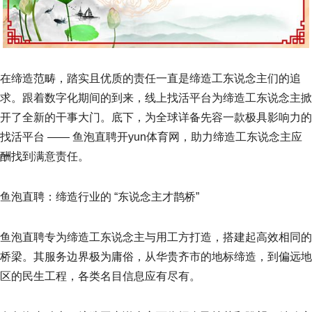
在缔造范畴，踏实且优质的责任一直是缔造工东说念主们的追
求。跟着数字化期间的到来，线上找活平台为缔造工东说念主掀
开了全新的干事大门。底下，为全球详备先容一款极具影响力的
找活平台 —— 鱼泡直聘开yun体育网，助力缔造工东说念主应
酬找到满意责任。
鱼泡直聘：缔造行业的 “东说念主才鹊桥”
鱼泡直聘专为缔造工东说念主与用工方打造，搭建起高效相同的
桥梁。其服务边界极为庸俗，从华贵齐市的地标缔造，到偏远地
区的民生工程，各类名目信息应有尽有。