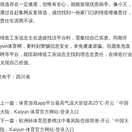
筛选存在一定难度，但惟有全心，就能发现优质岗亭。像小王，
通过在赶集网反复筛选，成功找到一份家门口的缔造维修责任，
责任生涯两不误。
缔造工东说念主在选拔找活平台时，需集结自己实质。同期开
yun体育网，要时刻警惕信息安全，幸免遭逢诓骗。但愿鱼泡直
聘等平台，能匡助缔造工东说念主找到理念念责任，在缔造行业
兑现自己价值。
发布于：四川省
上一篇：
体育游戏app平台最高气温大皆提高25°C-开云「中国
大陆」Kaiyun·体育官方网站-登录入口
下一篇：
欧洲杯体育思要镌汰中毒风险也很简便-开云「中国大
陆」Kaiyun·体育官方网站-登录入口