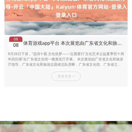
08
体育游戏app平台 本次展览由广东省文化和旅游厅指导-开云「中国大陆」Kaiyun·体育官方网站-登录入口
08
8月26日下昼，“温润十载 文化筑梦——‘志愿童行’文化艺术公益夏季营十周
年回归展”在广东省文化馆一楼展览厅开幕。 本次展览由广东省文化和旅游
厅指导，广东省文化和旅游志愿者总队垄断，广东省文化馆、广东省立中
山藏书楼（广东省古籍保护中心）、广东省博物馆（广州鲁迅牵记馆）、
广东好意思术馆、广东省非物资文化遗产馆（广东省非物资文化遗产保护
查看更多->
中心）经办，全省各地市文化和旅游志愿者分队、全省各地级以上市文化
馆协办，广东省文化和旅游厅眷注下一代责任委员会维持。 “绘见羊城，童
画广州”——亲子共绘城市印象体验