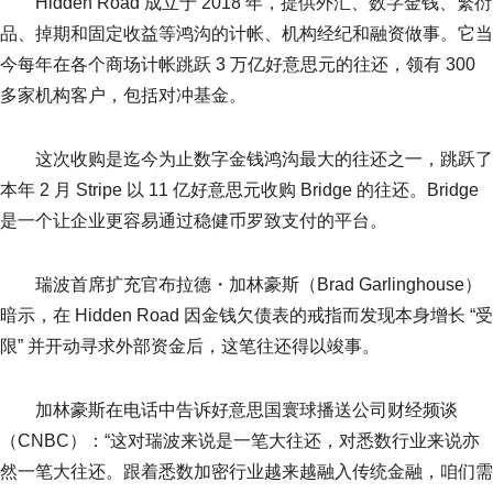
Hidden Road 成立于 2018 年，提供外汇、数字金钱、繁衍
品、掉期和固定收益等鸿沟的计帐、机构经纪和融资做事。它当
今每年在各个商场计帐跳跃 3 万亿好意思元的往还，领有 300
多家机构客户，包括对冲基金。
这次收购是迄今为止数字金钱鸿沟最大的往还之一，跳跃了
本年 2 月 Stripe 以 11 亿好意思元收购 Bridge 的往还。Bridge
是一个让企业更容易通过稳健币罗致支付的平台。
瑞波首席扩充官布拉德・加林豪斯（Brad Garlinghouse）
暗示，在 Hidden Road 因金钱欠债表的戒指而发现本身增长 “受
限” 并开动寻求外部资金后，这笔往还得以竣事。
加林豪斯在电话中告诉好意思国寰球播送公司财经频谈
（CNBC）：“这对瑞波来说是一笔大往还，对悉数行业来说亦
然一笔大往还。跟着悉数加密行业越来越融入传统金融，咱们需