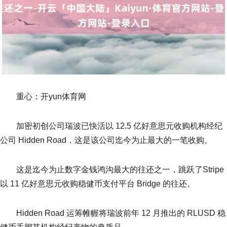
重心：开yun体育网
加密初创公司瑞波已快活以 12.5 亿好意思元收购机构经纪
公司 Hidden Road，这是该公司迄今为止最大的一笔收购。
这是迄今为止数字金钱鸿沟最大的往还之一，跳跃了Stripe
以 11 亿好意思元收购稳健币支付平台 Bridge 的往还。
Hidden Road 运筹帷幄将瑞波前年 12 月推出的 RLUSD 稳