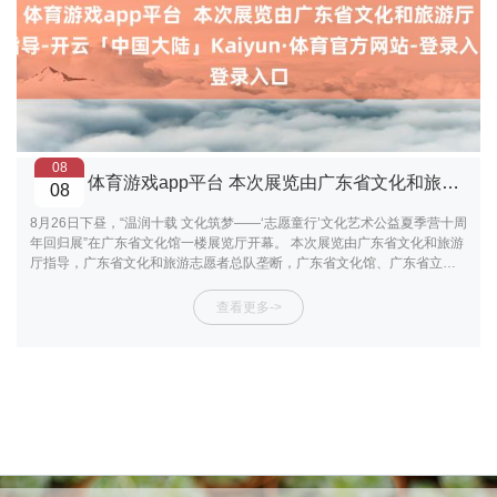
08
体育游戏app平台 本次展览由广东省文化和旅游厅指导-开云「中国大陆」Kaiyun·体育官方网站-登录入口
08
8月26日下昼，“温润十载 文化筑梦——‘志愿童行’文化艺术公益夏季营十周
年回归展”在广东省文化馆一楼展览厅开幕。 本次展览由广东省文化和旅游
厅指导，广东省文化和旅游志愿者总队垄断，广东省文化馆、广东省立中
山藏书楼（广东省古籍保护中心）、广东省博物馆（广州鲁迅牵记馆）、
广东好意思术馆、广东省非物资文化遗产馆（广东省非物资文化遗产保护
查看更多->
中心）经办，全省各地市文化和旅游志愿者分队、全省各地级以上市文化
馆协办，广东省文化和旅游厅眷注下一代责任委员会维持。 “绘见羊城，童
画广州”——亲子共绘城市印象体验