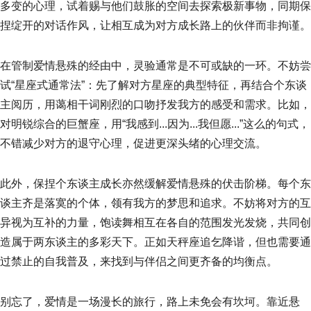
多变的心理，试着赐与他们鼓胀的空间去探索极新事物，同期保
捏绽开的对话作风，让相互成为对方成长路上的伙伴而非拘谨。
在管制爱情悬殊的经由中，灵验通常是不可或缺的一环。不妨尝
试“星座式通常法”：先了解对方星座的典型特征，再结合个东谈
主阅历，用蔼相干词刚烈的口吻抒发我方的感受和需求。比如，
对明锐综合的巨蟹座，用“我感到...因为...我但愿...”这么的句式，
不错减少对方的退守心理，促进更深头绪的心理交流。
此外，保捏个东谈主成长亦然缓解爱情悬殊的伏击阶梯。每个东
谈主齐是落寞的个体，领有我方的梦思和追求。不妨将对方的互
异视为互补的力量，饱读舞相互在各自的范围发光发烧，共同创
造属于两东谈主的多彩天下。正如天秤座追乞降谐，但也需要通
过禁止的自我普及，来找到与伴侣之间更齐备的均衡点。
别忘了，爱情是一场漫长的旅行，路上未免会有坎坷。靠近悬