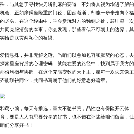
殊，与其急于寻找快刀斩乱麻的要道，不如将其视为增进了解的
机会。正如摩羯座隆重的门径，固然渐渐，却能一步步走向幸福
的尽头。在这个经由中，学会赏玩对方的独到之处，襄理每一次
共同克服清贫的本事，你会发现，那些看似不可朝上的边界，其
实恰是联贯两颗心的桥梁。
爱情悬殊，并非无解之谜。当咱们以愈加包容和默契的心态，去
探索星座背后的心理密码，就能在爱的路径中，找到属于我方的
那份均衡与协调。在这个充满变数的天下里，愿每一双恋东谈主
齐能联袂同业，共同书写属于他们的好意思好篇章。
和蔼小编，每天有推选，量大不愁书荒，品性也有保险开云体
育，要是人人有思要分享的好书，也不错在评述给咱们留言，让
咱们分享好书！