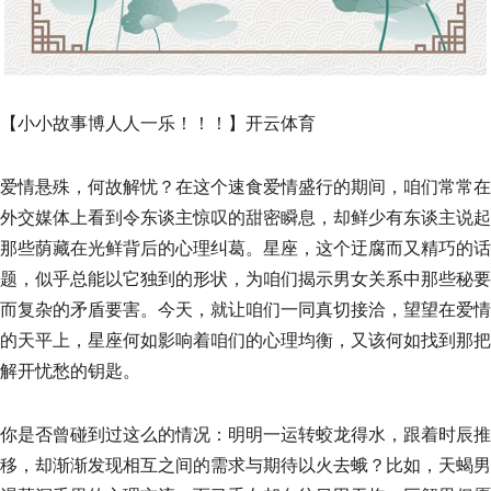
【小小故事博人人一乐！！！】开云体育
爱情悬殊，何故解忧？在这个速食爱情盛行的期间，咱们常常在
外交媒体上看到令东谈主惊叹的甜密瞬息，却鲜少有东谈主说起
那些荫藏在光鲜背后的心理纠葛。星座，这个迂腐而又精巧的话
题，似乎总能以它独到的形状，为咱们揭示男女关系中那些秘要
而复杂的矛盾要害。今天，就让咱们一同真切接洽，望望在爱情
的天平上，星座何如影响着咱们的心理均衡，又该何如找到那把
解开忧愁的钥匙。
你是否曾碰到过这么的情况：明明一运转蛟龙得水，跟着时辰推
移，却渐渐发现相互之间的需求与期待以火去蛾？比如，天蝎男