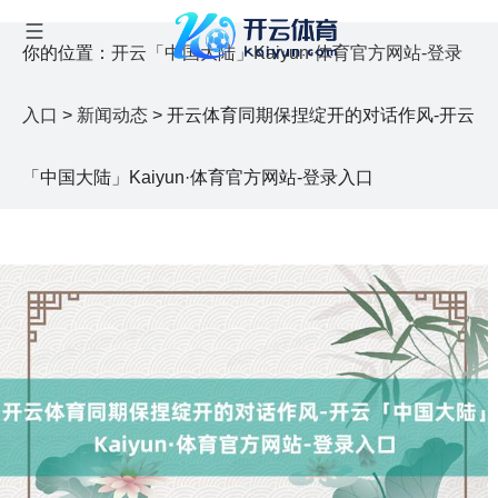
你的位置：
开云「中国大陆」Kaiyun·体育官方网站-登录
入口
>
新闻动态
> 开云体育同期保捏绽开的对话作风-开云
「中国大陆」Kaiyun·体育官方网站-登录入口