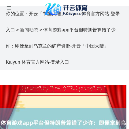
你的位置：
开云「中国大陆」Kaiyun·体育官方网站-登录
入口
>
新闻动态
> 体育游戏app平台但特朗普算错了少
许：即便拿到乌克兰的矿产资源-开云「中国大陆」
Kaiyun·体育官方网站-登录入口