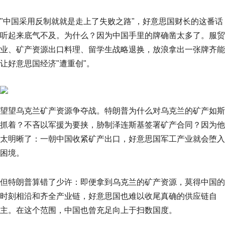
"中国采用反制就就是走上了失败之路"，好意思国财长的这番话
听起来底气不及。为什么？因为中国手里的牌确凿太多了。服贸
业、矿产资源出口料理、留学生战略退换，放浪拿出一张牌齐能
让好意思国经济"遭重创"。
望望乌克兰矿产资源争夺战。特朗普为什么对乌克兰的矿产如斯
抓着？不吝以军援为要挟，胁制泽连斯基签署矿产合同？因为他
太明晰了：一朝中国收紧矿产出口，好意思国军工产业就会堕入
困境。
但特朗普算错了少许：即便拿到乌克兰的矿产资源，莫得中国的
时刻相沿和齐全产业链，好意思国也难以收尾真确的供应链自
主。在这个范围，中国也曾充足向上于扫数国度。