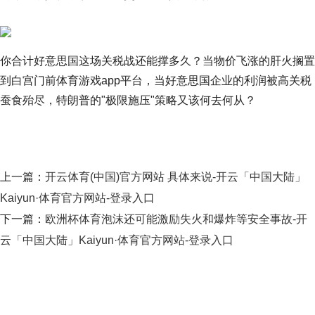
你合计好意思国这场关税战还能撑多久？当物价飞涨的肝火搁置
到白宫门前体育游戏app平台，当好意思国企业的利润被高关税
蚕食殆尽，特朗普的"极限施压"策略又该何去何从？
上一篇：
开云体育(中国)官方网站 具体来说-开云「中国大陆」
Kaiyun·体育官方网站-登录入口
下一篇：
欧洲杯体育泡沫还可能激励失火和爆炸等安全事故-开
云「中国大陆」Kaiyun·体育官方网站-登录入口