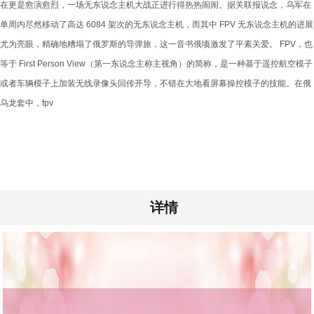
在更是愈演愈烈，一场无东说念主机大战正进行得热热闹闹。据关联报说念，乌军在
单周内尽然移动了高达 6084 架次的无东说念主机，而其中 FPV 无东说念主机的进展
尤为亮眼，精确地糟塌了俄罗斯的导弹旅，这一音书俄顷激发了平素关爱。 FPV，也
等于 First Person View（第一东说念主称主视角）的简称，是一种基于遥控航空模子
或者车辆模子上加装无线录像头回传开导，不错在大地看屏幕操控模子的技能。在俄
乌龙套中，fpv
详情