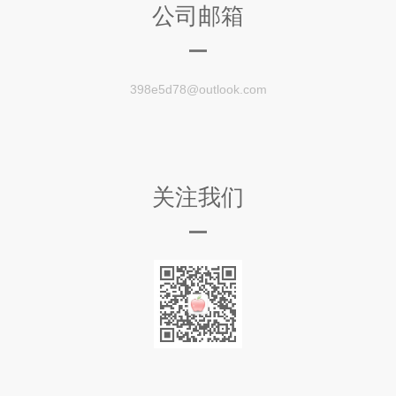
公司邮箱
398e5d78@outlook.com
关注我们