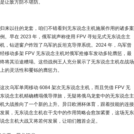
是让敌方防不堪防。
归来以往的龙套，咱们不错看到无东说念主机施展作用的诸多案
例。早在 2023 年，俄军就声称使用 FPV 寻短见式无东说念主
机，钻进窗户炸毁了乌军的反坦克导弹系统。2024 年，乌军曾
经移动多架 FPV 无东说念主机对俄军抢修车发动多轮膺惩，最
终将其沿途糟塌。这些战例王人充分展示了无东说念主机在战场
上的灵活性和矍铄的膺惩力。
这次乌军单周移动 6084 架次无东说念主机，而且凭借 FPV 无
东说念主机精确糟塌俄导弹旅，无疑将俄乌龙套中的无东说念主
机大战推向了一个新的上升。异日欧洲杯体育，跟着技能的连接
发展，无东说念主机在干戈中的作用简略会愈加紧要，这场无东
说念主机大战又将若何发展，让咱们翘首企足。