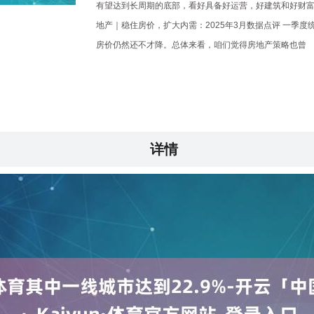
有望达到长周期的底部，看好具备好运营，好建筑和好财富
地产｜稳住房价，扩大内需：2025年3月数据点评 一季
房价仍然还不才降。总体来看，咱们觉得房地产策略也曾
详情