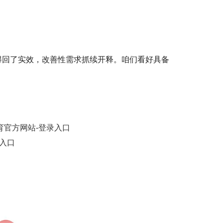
得回了实效，改善性需求抓续开释。咱们看好具备
体育官方网站-登录入口
录入口