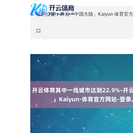
你的位置：
开云「中国大陆」Kaiyun·体育官
口