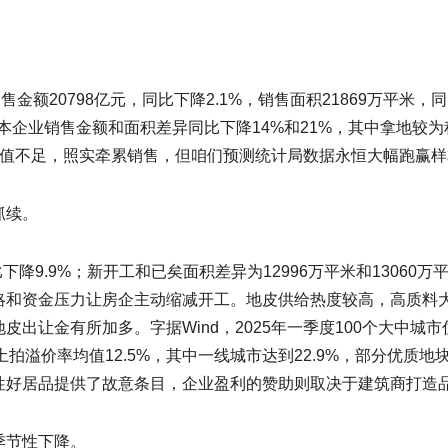
20798亿元，同比下降2.1%，销售面积21869万平米，同比下
4个样本企业销售金额和面积差异同比下降14%和21%，其中拿地较
货值不足，照实牵累销售，但咱们预测统计局数据永恒大幅跑赢
抓续。
9.9%；新开工和已矣面积差异为12996万平米和13060万平米
略和资金压力让房企主动缩减开工。地皮供给热度较高，高质料
出让金有所加多。字据Wind，2025年一季度100个大中城市
3月土拍溢价率均值12.5%，其中一线城市达到22.9%，部分优
性好居品提供了故意条目，企业盈利的赞助则取决于建筑商打造
节性下降。