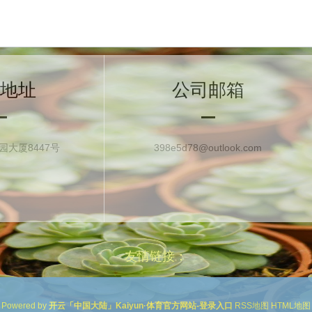
地址
公司邮箱
大厦8447号
398e5d78@outlook.com
友情链接：
Powered by
开云「中国大陆」Kaiyun·体育官方网站-登录入口
RSS地图
HTML地图