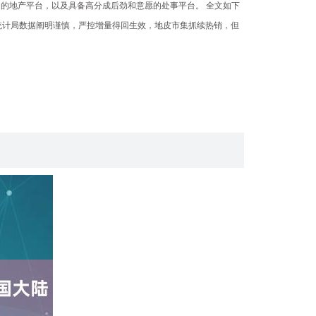
的地产平台，以及具备高分成后劲和意愿的处事平台。 全文如下
度统计局数据阐明谨慎，严控增量得回生效，地皮市集抓续热销，但