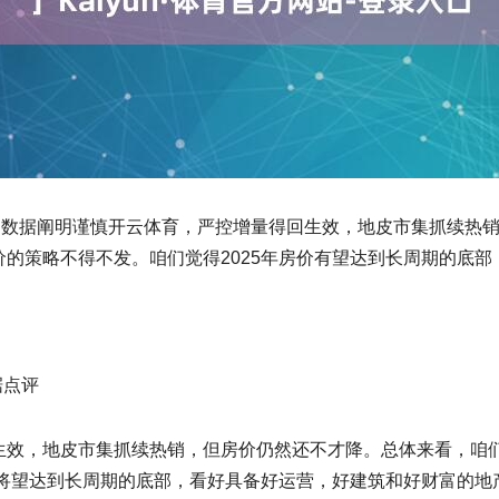
数据阐明谨慎开云体育，严控增量得回生效，地皮市集抓续热销
的策略不得不发。咱们觉得2025年房价有望达到长周期的底
据点评
，地皮市集抓续热销，但房价仍然还不才降。总体来看，咱们
价将望达到长周期的底部，看好具备好运营，好建筑和好财富的