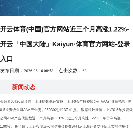
开云体育(中国)官方网站近三个月高涨1.22%-
开云「中国大陆」Kaiyun·体育官方网站-登录
入口
发布日期：
点击次数：
2026-06-16 08:58
68
新闻动态
金融界6月20日音信，上证指数低开震撼，上证0-5年投资级公司AAA产业债指数 (沪
0-5投资级公司AAA产业债，950302)报137.41点。 数据统计泄漏，上证0-5年投资级
公司AAA产业债指数近一个月高涨0.31%，近三个月高涨1.22%，年于今高涨
1.00%。 据了解，上证投资级公司信用债指数系列从上海证券交往所上市的信用债