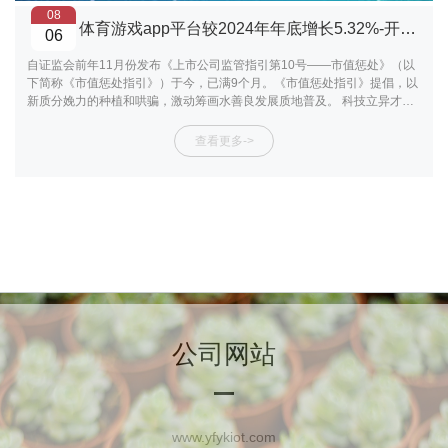
08
体育游戏app平台较2024年年底增长5.32%-开云「中国大陆」Kaiyun·体育官方网站-登录入口
06
自证监会前年11月份发布《上市公司监管指引第10号——市值惩处》（以
下简称《市值惩处指引》）于今，已满9个月。《市值惩处指引》提倡，以
新质分娩力的种植和哄骗，激动筹画水善良发展质地普及。 科技立异才智
是上市公司高质地发展的中枢驱能源，亦然普及市集估值的底气。上市公
司手脚中国企业的“优等生”，具有资金、东谈主才、市集等上风，正通过加
查看更多->
大研发、并购重组、东谈主才激发等表情提高技术立异才智，激动要害中
枢技能冲破，普及本人竞争力，助力我国经济转型升级，霸占科技制高
点。 “从成本市集来看，上市公司普及科技
公司网站
www.yfykiot.com