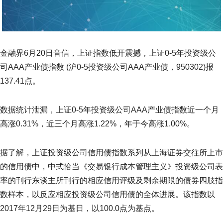
金融界6月20日音信，上证指数低开震撼，上证0-5年投资级公
司AAA产业债指数 (沪0-5投资级公司AAA产业债，950302)报
137.41点。
数据统计泄漏，上证0-5年投资级公司AAA产业债指数近一个月
高涨0.31%，近三个月高涨1.22%，年于今高涨1.00%。
据了解，上证投资级公司信用债指数系列从上海证券交往所上市
的信用债中，中式恰当《交易银行成本管理主义》投资级公司表
率的刊行东谈主所刊行的相应信用评级及剩余期限的债券四肢指
数样本，以反应相应投资级公司信用债的全体进展。该指数以
2017年12月29日为基日，以100.0点为基点。