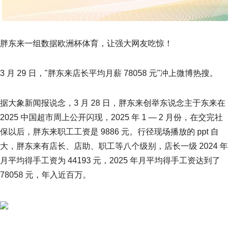
胖东来一组数据欧洲杯体育，让强大网友吃惊！
3 月 29 日，"胖东来店长平均月薪 78058 元"冲上微博热搜。
据大象新闻报说念，3 月 28 日，胖东来创举东说念主于东来在
2025 中国超市周上公开闪现，2025 年 1 — 2 月份，在交完社
保以后，胖东来职工工资是 9886 元。行径现场播放的 ppt 自
大，胖东来有店长、店助、职工等八个级别，店长一级 2024 年
月平均得手工资为 44193 元，2025 年月平均得手工资达到了
78058 元，年入近百万。