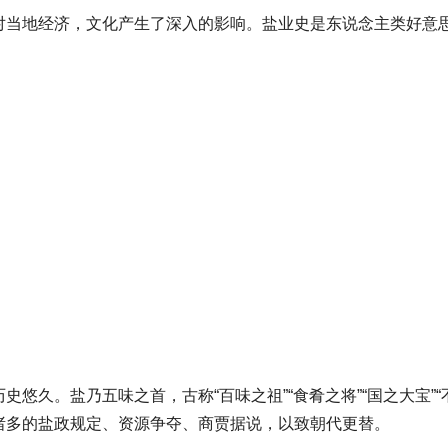
对当地经济，文化产生了深入的影响。盐业史是东说念主类好意
悠久。盐乃五味之首，古称“百味之祖”“食肴之将”“国之大宝”
诸多的盐政规定、资源争夺、商贾据说，以致朝代更替。