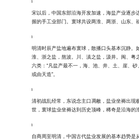
\n
宋以后，中国东部沿海开发加速，海盐产业逐步
握的手工业部门。寰球共设两淮、两浙、山东、福
\n
明清时辰产盐地遍布寰球，散播口头基本沉静。如
淮、浙之盐，熬波。川、滇之盐，汲井。闽、粤
六类：“凡盐产最不一，海、池、井、土、崖、砂
或由天造”。
\n
清初战乱经常，东说念主口凋敝，盐业坐褥出现
世，寰球盐业坐褥达到历史顶峰，稀奇是沿海的
\n
自商周至明清，中国古代盐业发展的基本趋势是