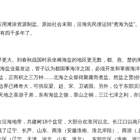
用滩涂资源制盐。原始社会末期，沿海先民便运转“煮海为盐”。
少有四千多年了。
界更大。到春秋战国时辰坐褥海盐的地区更无数，都、燕、楚的海
的海盐业最发达，管子以为都国事海洋之国，必须开发和掌握海洋
盐，正而积之三万钟……北海之众毋得聚庸而煮盐。然盐之贾(价
边界已稀奇大，可供应梁、赵、宋、卫诸国。另外，位于东部滨
天地之喜游子弟，东有海盐之饶，章山之铜，三江七泽之利，亦
沿海地带，共建树18个盐官，大部分在淮河以北。长江口以南只
成了辽宁、长芦、山东、两淮（安徽淮南、淮北岸段）、两浙（
盐区（辽宁、天津、河北、山东、淮北）、东部盐区（淮南、浙