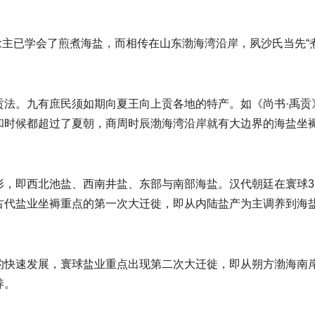
东说念主已学会了煎煮海盐，而相传在山东渤海湾沿岸，夙沙氏当先
贡法。九有庶民须如期向夏王向上贡各地的特产。如《尚书·禹贡
和时候都超过了夏朝，商周时辰渤海湾沿岸就有大边界的海盐坐
形，即西北池盐、西南井盐、东部与南部海盐。汉代朝廷在寰球3
古代盐业坐褥重点的第一次大迁徙，即从内陆盐产为主调养到海
的快速发展，寰球盐业重点出现第二次大迁徙，即从朔方渤海南
养。