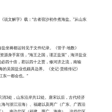
《说文解字》载：“古者宿沙初作煮海盐。”从山东
盐坐褥都运转见于文件纪录。《管子·地数》
资源身手富强，“海王之国，谨正盐策”，海洋盐业
)必四十倍，君以四十之贾，修河济之流，南输
海的吴国盐业也颇具边界。《史记·货殖传记》
江东一都会也。”
消3处，山东沿岸共12处。唐宋以后，古代经济
上海与浙江沿海）、福建以及两广（广东、广西沿
江）、南边盐区（福建、两广、海南），这些盐区