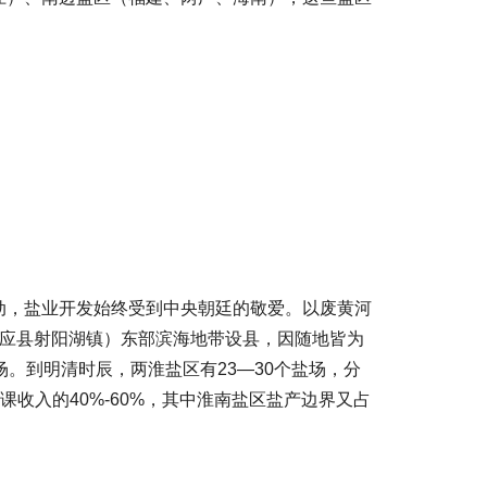
动，盐业开发始终受到中央朝廷的敬爱。以废黄河
宝应县射阳湖镇）东部滨海地带设县，因随地皆为
。到明清时辰，两淮盐区有23—30个盐场，分
收入的40%-60%，其中淮南盐区盐产边界又占