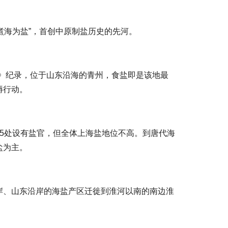
“煮海为盐”，首创中原制盐历史的先河。
》纪录，位于山东沿海的青州，食盐即是该地最
褥行动。
5处设有盐官，但全体上海盐地位不高。到唐代海
盐为主。
岸、山东沿岸的海盐产区迁徙到淮河以南的南边淮