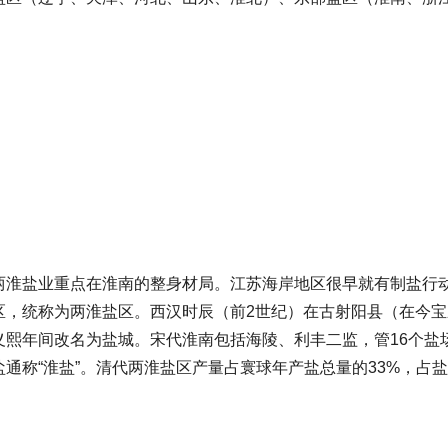
两淮盐业重点在淮南的整身材局。江苏海岸地区很早就有制盐行
区，统称为两淮盐区。西汉时辰（前2世纪）在古射阳县（在今
熙年间改名为盐城。宋代淮南包括海陵、利丰二监，管16个盐场
称“淮盐”。清代两淮盐区产量占寰球年产盐总量的33%，占盐课