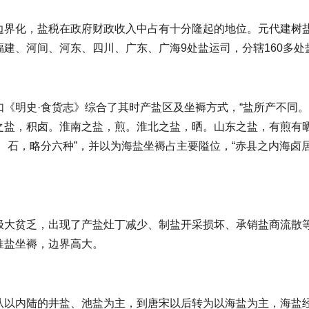
边界化，盐税在政府财政收入中占有十分隆起的地位。元代建树
建、河间、河东、四川、广东、广海9处盐运司，分辖160多处
《明史·食货志》综合了其时产盐区及坐褥方式，“盐所产不同
之盐，积卤。淮南之盐，煎。淮北之盐，晒。山东之盐，有煎有晒
、石，略分六种”，并以为海盐坐褥占主要隘位，“赤县之内海卤
极大贫乏，出现了产盐灶丁减少、制盐开采损坏、承销盐商流散
淮盐坐褥，边界高大。
从以内陆的井盐、池盐为主，到唐宋以后转为以海盐为主，海盐