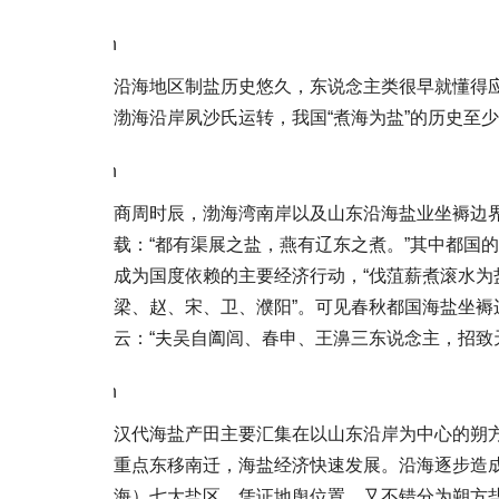
\n
沿海地区制盐历史悠久，东说念主类很早就懂得应
渤海沿岸夙沙氏运转，我国“煮海为盐”的历史至
\n
商周时辰，渤海湾南岸以及山东沿海盐业坐褥边
载：“都有渠展之盐，燕有辽东之煮。”其中都国
成为国度依赖的主要经济行动，“伐菹薪煮滚水为
梁、赵、宋、卫、濮阳”。可见春秋都国海盐坐褥
云：“夫吴自阖闾、春申、王濞三东说念主，招致
\n
汉代海盐产田主要汇集在以山东沿岸为中心的朔方
重点东移南迁，海盐经济快速发展。沿海逐步造
海）七大盐区。凭证地舆位置，又不错分为朔方