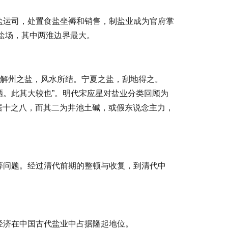
盐运司，处置食盐坐褥和销售，制盐业成为官府掌
盐场，其中两淮边界最大。
。解州之盐，风水所结。宁夏之盐，刮地得之。
。此其大较也”。明代宋应星对盐业分类回顾为
居十之八，而其二为井池土碱，或假东说念主力，
等问题。经过清代前期的整顿与收复，到清代中
经济在中国古代盐业中占据隆起地位。