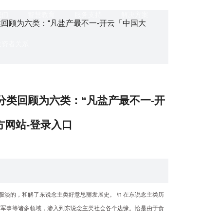
我们
智慧教育
服务支持
解决方案
类回顾为六类：“凡盐产最不一-开云「中国大
投资者关系
分类回顾为六类：“凡盐产最不一-开
官方网站-登录入口
服淡的，和解了东说念主类好意思丽发展史。 \n 在东说念主类历
、军事等诸多领域，渗入到东说念主类社会各个边缘。恰是由于食