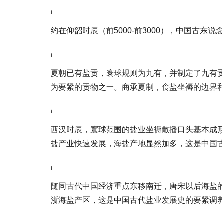
\n
约在仰韶时辰（前5000-前3000），中国古
\n
夏朝已有盐贡，寰球规则为九有，并制定了九有
为要紧的贡物之一。商承夏制，食盐坐褥的边界
\n
西汉时辰，寰球范围的盐业坐褥散播口头基本成
盐产业快速发展，海盐产地显然加多，这是中国
\n
随同古代中国经济重点东移南迁，唐宋以后海盐
浙海盐产区，这是中国古代盐业发展史的要紧调