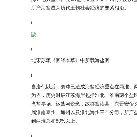
所产海盐成为历代王朝社会经济的要紧相沿。
\n
\n
北宋苏颂《图经本草》中所载海盐图
\n
自唐代以后，寰球已造成海盐经济重点在两淮、
为界，历史时辰江苏海岸包括淮北、淮南两个盐
煮盐亭场、运盐河说念，故称盐渎县；东晋安帝义
属淮南泰州、通州以及淮北海州三个分司，所产盐通
到两淮总和80%以上。
\n